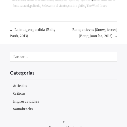
butaca azul
,
pelicula
,
Se levanta el viento
,
studio ghibli
,
The Wind Rises
La imagen perdida (Rithy
Rompenieves [Snowpiercer]
Navegación
Panh, 2013)
(Bong Joon-ho, 2013)
de
Buscar:
entradas
Categorías
Artículos
Críticas
Imprescindibles
Soundtracks
↑