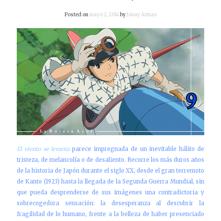
Posted on
mayo 2, 2014
by
Jonay Armas
El viento se levanta
parece impregnada de un inevitable hálito de
tristeza, de melancolía o de desaliento. Recorre los más duros años
de la historia de Japón durante el siglo XX, desde el gran terremoto
de Kanto (1923) hasta la llegada de la Segunda Guerra Mundial, sin
que pueda desprenderse de sus imágenes una contradictoria y
sobrecogedora sensación: la desesperanza al descubrir la
fragilidad de lo humano, frente a la belleza de haber presenciado