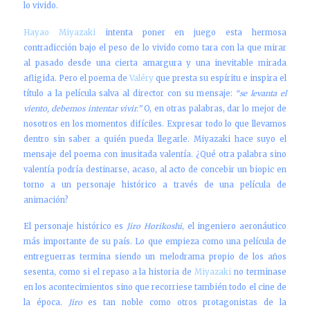
lo vivido.
Hayao Miyazaki
intenta poner en juego esta hermosa
contradicción bajo el peso de lo vivido como tara con la que mirar
al pasado desde una cierta amargura y una inevitable mirada
afligida. Pero el poema de
Valéry
que presta su espíritu e inspira el
título a la película salva al director con su mensaje:
“se levanta el
viento, debemos intentar vivir.”
O, en otras palabras, dar lo mejor de
nosotros en los momentos difíciles. Expresar todo lo que llevamos
dentro sin saber a quién pueda llegarle. Miyazaki hace suyo el
mensaje del poema con inusitada valentía. ¿Qué otra palabra sino
valentía podría destinarse, acaso, al acto de concebir un biopic en
torno a un personaje histórico a través de una película de
animación?
El personaje histórico es
Jiro Horikoshi
, el ingeniero aeronáutico
más importante de su país. Lo que empieza como una película de
entreguerras termina siendo un melodrama propio de los años
sesenta, como si el repaso a la historia de
Miyazaki
no terminase
en los acontecimientos sino que recorriese también todo el cine de
la época.
Jiro
es tan noble como otros protagonistas de la