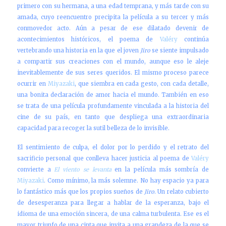
primero con su hermana, a una edad temprana, y más tarde con su
amada, cuyo reencuentro precipita la película a su tercer y más
conmovedor acto. Aún a pesar de ese dilatado devenir de
acontecimientos históricos, el poema de
Valéry
continúa
vertebrando una historia en la que el joven
Jiro
se siente impulsado
a compartir sus creaciones con el mundo, aunque eso le aleje
inevitablemente de sus seres queridos. El mismo proceso parece
ocurrir en
Miyazaki
, que siembra en cada gesto, con cada detalle,
una bonita declaración de amor hacia el mundo. También en eso
se trata de una película profundamente vinculada a la historia del
cine de su país, en tanto que despliega una extraordinaria
capacidad para recoger la sutil belleza de lo invisible.
El sentimiento de culpa, el dolor por lo perdido y el retrato del
sacrificio personal que conlleva hacer justicia al poema de
Valéry
convierte a
El viento se levanta
en la película más sombría de
Miyazaki
. Como mínimo, la más solemne. No hay espacio ya para
lo fantástico más que los propios sueños de
Jiro
. Un relato cubierto
de desesperanza para llegar a hablar de la esperanza, bajo el
idioma de una emoción sincera, de una calma turbulenta. Ese es el
mayor triunfo de una cinta que invita a una grandeza de la que se