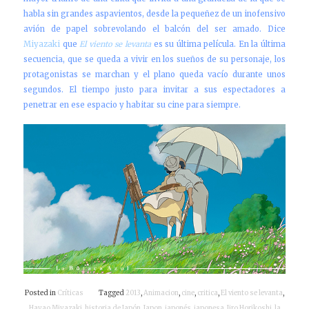
habla sin grandes aspavientos, desde la pequeñez de un inofensivo
avión de papel sobrevolando el balcón del ser amado. Dice
Miyazaki
que
El viento se levanta
es su última película. En la última
secuencia, que se queda a vivir en los sueños de su personaje, los
protagonistas se marchan y el plano queda vacío durante unos
segundos. El tiempo justo para invitar a sus espectadores a
penetrar en ese espacio y habitar su cine para siempre.
Posted in
Críticas
Tagged
2013
,
Animacion
,
cine
,
critica
,
El viento se levanta
,
Hayao Miyazaki
,
historia de Japón
,
Japon
,
japonés
,
japonesa
,
Jiro Horikoshi
,
la