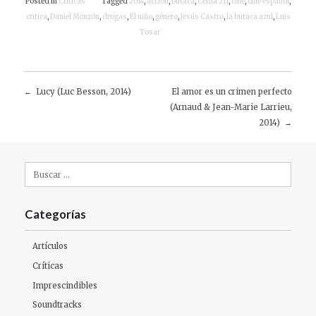
Posted in
Críticas
Tagged
2014
,
acción
,
butaca
,
Celda 211
,
cine
,
cine español
,
critica
,
Daniel Monzón
,
drogas
,
El niño
,
género
,
Jesús Castro
,
la butaca azul
,
Luis
Tosar
Lucy (Luc Besson, 2014)
El amor es un crimen perfecto
Navegación
(Arnaud & Jean-Marie Larrieu,
2014)
de
entradas
Buscar:
Categorías
Artículos
Críticas
Imprescindibles
Soundtracks