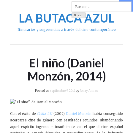
Skip
to
LA BUTACA AZUL
content
Itinerarios y sugerencias a través del cine contemporáneo
El niño (Daniel
Monzón, 2014)
Posted on
septiembre 9, 2014
by
Jonay Armas
Con el éxito de
Celda 211
(2009)
Daniel Monzón
había conseguido
acercarse cine de género con resultados rotundos, abandonando
aquel espíritu ingenuo e insuficiente con el que el cine español