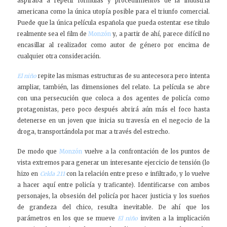
aspiraba a repetir fórmulas y procedimientos de la industria
americana como la única utopía posible para el triunfo comercial.
Puede que la única película española que pueda ostentar ese título
realmente sea el film de
Monzón
y, a partir de ahí, parece difícil no
encasillar al realizador como autor de género por encima de
cualquier otra consideración.
El niño
repite las mismas estructuras de su antecesora pero intenta
ampliar, también, las dimensiones del relato. La película se abre
con una persecución que coloca a dos agentes de policía como
protagonistas, pero poco después abrirá aún más el foco hasta
detenerse en un joven que inicia su travesía en el negocio de la
droga, transportándola por mar a través del estrecho.
De modo que
Monzón
vuelve a la confrontación de los puntos de
vista extremos para generar un interesante ejercicio de tensión (lo
hizo en
Celda 211
con la relación entre preso e infiltrado, y lo vuelve
a hacer aquí entre policía y traficante). Identificarse con ambos
personajes, la obsesión del policía por hacer justicia y los sueños
de grandeza del chico, resulta inevitable. De ahí que los
parámetros en los que se mueve
El niño
inviten a la implicación