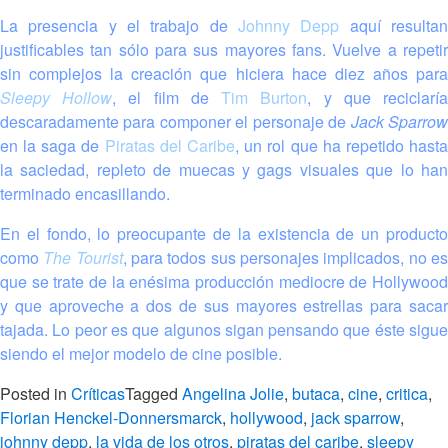
La presencia y el trabajo de
Johnny Depp
aquí resulta
justificables tan sólo para sus mayores fans. Vuelve a repetir
sin complejos la creación que hiciera hace diez años para
Sleepy Hollow
, el film de
Tim Burton
, y que reciclarí
descaradamente para componer el personaje de
Jack Sparro
en la saga de
Piratas del Caribe
, un rol que ha repetido hast
la saciedad, repleto de muecas y gags visuales que lo han
terminado encasillando.
En el fondo, lo preocupante de la existencia de un producto
como
The Tourist
, para todos sus personajes implicados, no e
que se trate de la enésima producción mediocre de Hollywood
y que aproveche a dos de sus mayores estrellas para sacar
tajada. Lo peor es que algunos sigan pensando que éste sigue
siendo el mejor modelo de cine posible.
Posted in
Críticas
Tagged
Angelina Jolie
,
butaca
,
cine
,
critica
,
Florian Henckel-Donnersmarck
,
hollywood
,
jack sparrow
,
johnny depp
,
la vida de los otros
,
piratas del caribe
,
sleepy