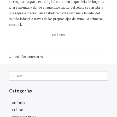
se respira traspasa esa frágil frontera en la que deja de importar
lo argumental y donde el auténtico motor del relato sea asistir a
una representación, arrebatadoramente cercana a la vida, del
mundo infantil a través de los propios ojos del niño. La primera
escena […]
Read More
Entradas anteriores
Navegación
de
Buscar:
entradas
Categorías
Artículos
Críticas