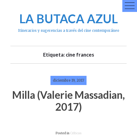
Skip
to
LA BUTACA AZUL
content
Itinerarios y sugerencias a través del cine contemporáneo
Etiqueta: cine frances
diciembre 19, 2017
Milla (Valerie Massadian,
2017)
Posted in
Críticas