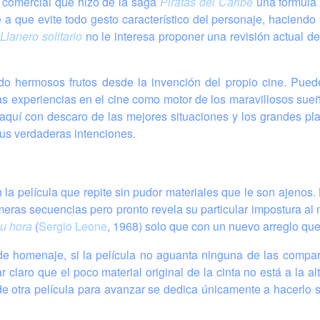
o comercial que hizo de la saga
Piratas del Caribe
una fórmula d
 a que evite todo gesto característico del personaje, haciendo r
e
Llanero solitario
no le interesa proponer una revisión actual d
ado hermosos frutos desde la invención del propio cine. Pue
 experiencias en el cine como motor de los maravillosos sueñ
aquí con descaro de las mejores situaciones y los grandes pl
sus verdaderas intenciones.
n la película que repite sin pudor materiales que le son ajeno
meras secuencias pero pronto revela su particular impostura al 
su hora
(
Sergio Leone
, 1968) solo que con un nuevo arreglo que 
o de homenaje, si la película no aguanta ninguna de las comp
 claro que el poco material original de la cinta no está a la a
de otra película para avanzar se dedica únicamente a hacerlo 