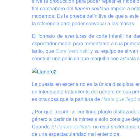
sirve la producción para poder repetir el model
fiel compañero del
llanero solitario
impele a este
modernos. Es la prueba definitiva de que a est
la referencia para poder convocar a las masas.
El formato de aventuras de corte infantil ha d
espectador medio para remontarse a sus primeras
tanto, que
Gore Verbinski
y su equipo se sirvan 
construir una película que maquilla con astucia 
La puesta en escena no es la única disciplina e
un interesante tratamiento del género en sus pri
es otra cosa que la partitura de
Hasta que llegó 
¿Por qué recurrir al continuo plagio disfrazad
género a partir de la mimesis sólo consigue dejar
Cuando
El llanero solitario
no está sirviéndose 
de una espectacularidad mal entendida.