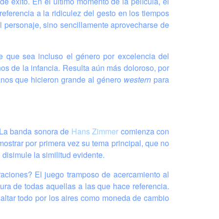
e éxito. En el último momento de la película, el
eferencia a la ridiculez del gesto en los tiempos
el personaje, sino sencillamente aprovecharse de
de que sea incluso el género por excelencia del
os de la infancia. Resulta aún más doloroso, por
anos que hicieron grande al género
western
para
s. La banda sonora de
Hans Zimmer
comienza con
mostrar por primera vez su tema principal, que no
disimule la similitud evidente.
araciones? El juego tramposo de acercamiento al
ltura de todas aquellas a las que hace referencia.
saltar todo por los aires como moneda de cambio