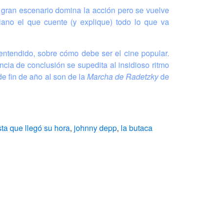
l gran escenario domina la acción pero se vuelve
no el que cuente (y explique) todo lo que va
 entendido, sobre cómo debe ser el cine popular.
ncia de conclusión se supedita al insidioso ritmo
de fin de año al son de la
Marcha de Radetzky
de
ta que llegó su hora
,
johnny depp
,
la butaca