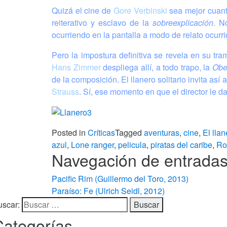
Quizá el cine de
Gore Verbinski
sea mejor cuant
reiterativo y esclavo de la
sobreexplicación
. N
ocurriendo en la pantalla a modo de relato ocurr
Pero la impostura definitiva se revela en su tr
Hans Zimmer
despliega allí, a todo trapo, la
Obe
de la composición. El llanero solitario invita así
Strauss
. Sí, ese momento en que el director le d
Posted in
Críticas
Tagged
aventuras
,
cine
,
El llan
azul
,
Lone ranger
,
pelicula
,
piratas del caribe
,
Ro
Navegación de entrada
Pacific Rim (Guillermo del Toro, 2013)
Paraíso: Fe (Ulrich Seidl, 2012)
uscar:
Categorías