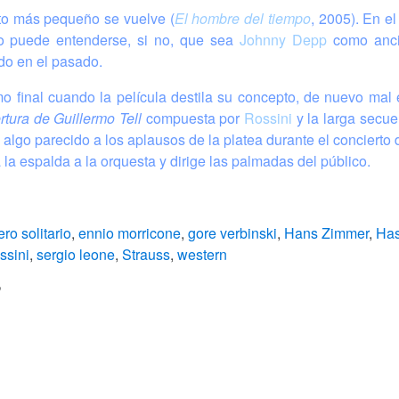
o más pequeño se vuelve (
El hombre del tiempo
, 2005). En e
o puede entenderse, si no, que sea
Johnny Depp
como ancia
ido en el pasado.
amo final cuando la película destila su concepto, de nuevo mal
rtura de Guillermo Tell
compuesta por
Rossini
y la larga secue
 a algo parecido a los aplausos de la platea durante el concierto 
a la espalda a la orquesta y dirige las palmadas del público.
ero solitario
,
ennio morricone
,
gore verbinski
,
Hans Zimmer
,
Has
ssini
,
sergio leone
,
Strauss
,
western
s