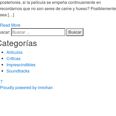
posteriores, si la película se empeña continuamente en
recordarnos que no son seres de carne y hueso? Posiblemente
sea […]
Read More
uscar:
Categorías
Artículos
Críticas
Imprescindibles
Soundtracks
↑
Proudly powered by imrohan