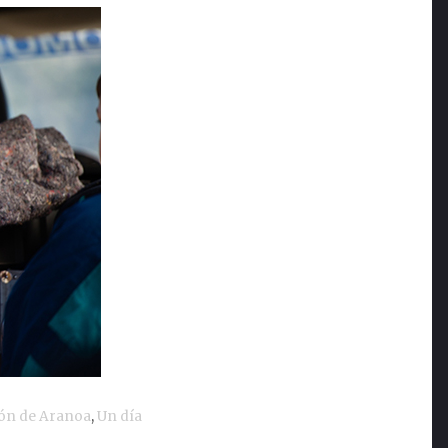
ón de Aranoa
,
Un día