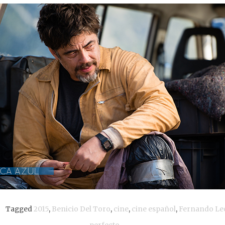
Tagged
2015
,
Benicio Del Toro
,
cine
,
cine español
,
Fernando Le