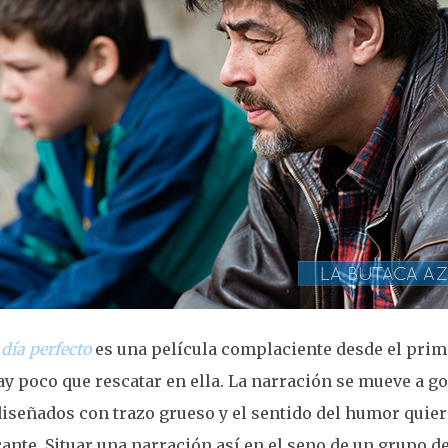
día perfecto
es una película complaciente desde el prim
y poco que rescatar en ella. La narración se mueve a go
iseñados con trazo grueso y el sentido del humor quier
nte. Situar una narración así en el seno de un grupo d