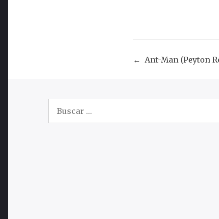
Ant-Man (Peyton Re
Navega
de
Buscar:
entrada