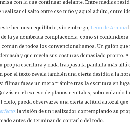
nrisa con la que continuar adelante. Entre medias resi
 realizar el salto entre ese niño y aquel adulto, entre i
 este hermoso equilibrio, sin embargo,
León de Aranoa
h
 de la ya nombrada complacencia, como si confundiera e
gar común de todos los convencionalismos. Un guión que
 demasía y que revela sus costuras demasiado pronto. A p
u propia escritura y nada traspasa la pantalla más allá 
n por el texto revela también una cierta desidia a la ho
si filmar fuese un mero trámite tras la escritura en lug
 Quizás en el exceso de planos cenitales, sobrevolando l
l cielo, pueda observarse una cierta actitud autoral que
erfecto
: la visión de un realizador contemplando su prop
reado antes de terminar de contarlo del todo.