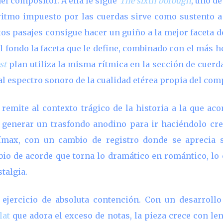
el compositor. A ella le sigue
The sixth borough
, uno de
ritmo impuesto por las cuerdas sirve como sustento a
tos pasajes consigue hacer un guiño a la mejor faceta d
el fondo la faceta que le define, combinado con el más
st
plan utiliza la misma rítmica en la sección de cuerd
 al espectro sonoro de la cualidad etérea propia del com
 remite al contexto trágico de la historia a la que a
 generar un trasfondo anodino para ir haciéndolo cre
límax, con un cambio de registro donde se aprecia 
o de acorde que torna lo dramático en romántico, lo c
talgia.
ejercicio de absoluta contención. Con un desarroll
lat
que adora el exceso de notas, la pieza crece con len