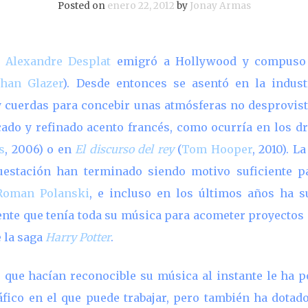
Posted on
enero 22, 2012
by
Jonay Armas
o
Alexandre Desplat
emigró a Hollywood y compuso 
than Glazer
). Desde entonces se asentó en la indust
y cuerdas para concebir unas atmósferas no desprovista
do y refinado acento francés, como ocurría en los d
s
, 2006) o en
El discurso del rey
(
Tom Hooper
, 2010). L
uestación han terminado siendo motivo suficiente pa
Roman Polanski
, e incluso en los últimos años ha s
ente que tenía toda su música para acometer proyectos
e la saga
Harry Potter
.
 que hacían reconocible su música al instante le ha p
fico en el que puede trabajar, pero también ha dotado