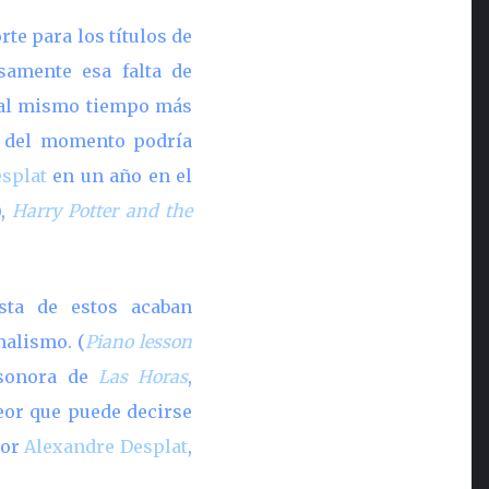
te para los títulos de
samente esa falta de
 al mismo tiempo más
r del momento podría
splat
en un año en el
),
Harry Potter and the
sta de estos acaban
malismo. (
Piano lesson
 sonora de
Las Horas
,
eor que puede decirse
por
Alexandre Desplat
,