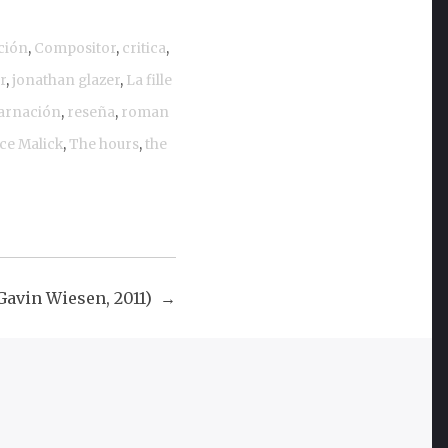
ción
,
Compositor
,
critica
,
r
,
jonathan glazer
,
La fille
arnación
,
reseña
,
roman
ce Malick
,
The hours
,
the
(Gavin Wiesen, 2011)