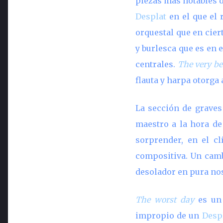
piezas más notables d
Desplat
en el que el 
orquestal que en cier
y burlesca que es en 
centrales.
The very be
flauta y harpa otorga
La sección de graves
maestro a la hora de
sorprender, en el c
compositiva. Un cambi
desolador en pura nos
The worst day
es un 
impropio de un
Desp