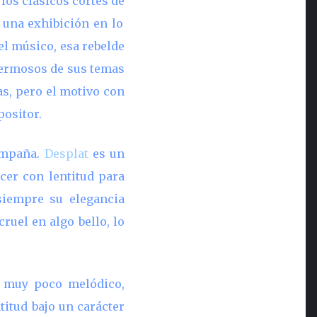
 los clásicos cortes de
 una exhibición en lo
el músico, esa rebelde
 hermosos de sus temas
as, pero el motivo con
positor.
compaña.
Desplat
es un
cer con lentitud para
siempre su elegancia
ruel en algo bello, lo
o muy poco melódico,
titud bajo un carácter