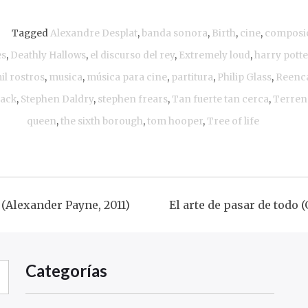
Tagged
Alexandre Desplat
,
banda sonora
,
Birth
,
cine
,
composi
es
,
Deathly Hallows
,
el discurso del rey
,
Extremely loud
,
harry potte
il rostros
,
musica
,
música para cine
,
partitura
,
Philip Glass
,
Reenc
ack
,
Stephen Daldry
,
stephen frears
,
Tan fuerte tan cerca
,
Terren
queen
,
the sixth borough
,
tom hooper
,
Tree of life
(Alexander Payne, 2011)
El arte de pasar de todo 
ción
Categorías
s