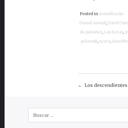
Posted in
Soundtracks
Daniel Auteuil
,
David Yat
du puisatier
,
Las horas
,
m
polanski
,
score
,
Soundtr
Los descendientes 
Navega
de
Buscar:
entrada