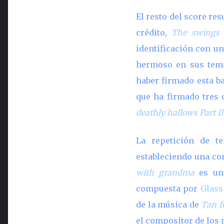
El resto del score res
crédito,
The swings 
identificación con u
hermoso en sus tema
haber firmado esta b
que ha firmado tres 
deathly hallows
Part II
La repetición de t
estableciendo una co
with grandma
es un 
compuesta por
Glass
de la música de
Tan fu
el compositor de los 