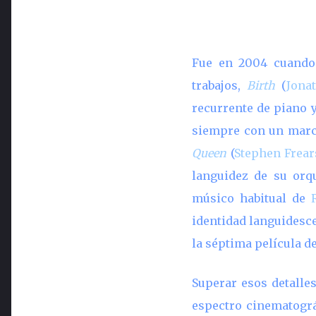
Fue en 2004 cuand
trabajos,
Birth
(
Jona
recurrente de piano 
siempre con un marca
Queen
(
Stephen Frear
languidez de su orq
músico habitual de
identidad languidesc
la séptima película d
Superar esos detalles
espectro cinematográ