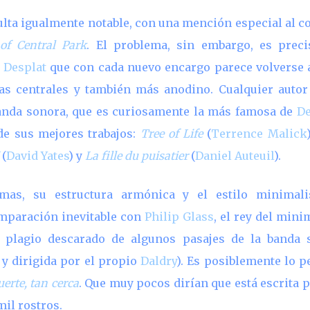
ulta igualmente notable, con una mención especial al cor
of Central Park
. El problema, sin embargo, es preci
n
Desplat
que con cada nuevo encargo parece volverse
s centrales y también más anodino. Cualquier auto
anda sonora, que es curiosamente la más famosa de
De
de sus mejores trabajos:
Tree of Life
(
Terrence Malick
(
David Yates
) y
La fille du puisatier
(
Daniel Auteuil
).
emas, su estructura armónica y el estilo minimali
mparación inevitable con
Philip Glass
, el rey del mini
plagio descarado de algunos pasajes de la banda
y dirigida por el propio
Daldry
). Es posiblemente lo p
erte, tan cerca
. Que muy pocos dirían que está escrita 
mil rostros.