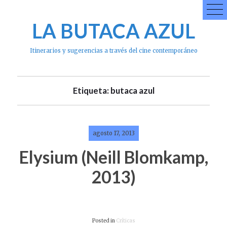
Skip
to
LA BUTACA AZUL
content
Itinerarios y sugerencias a través del cine contemporáneo
Etiqueta: butaca azul
agosto 17, 2013
Elysium (Neill Blomkamp,
2013)
Posted in
Críticas