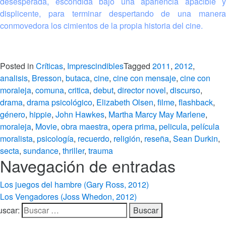
desesperada, escondida bajo una apariencia apacible y
displicente, para terminar despertando de una manera
conmovedora los cimientos de la propia historia del cine.
Posted in
Críticas
,
Imprescindibles
Tagged
2011
,
2012
,
analisis
,
Bresson
,
butaca
,
cine
,
cine con mensaje
,
cine con
moraleja
,
comuna
,
critica
,
debut
,
director novel
,
discurso
,
drama
,
drama psicológico
,
Elizabeth Olsen
,
filme
,
flashback
,
género
,
hippie
,
John Hawkes
,
Martha Marcy May Marlene
,
moraleja
,
Movie
,
obra maestra
,
opera prima
,
pelicula
,
película
moralista
,
psicología
,
recuerdo
,
religión
,
reseña
,
Sean Durkin
,
secta
,
sundance
,
thriller
,
trauma
Navegación de entradas
Los juegos del hambre (Gary Ross, 2012)
Los Vengadores (Joss Whedon, 2012)
uscar: