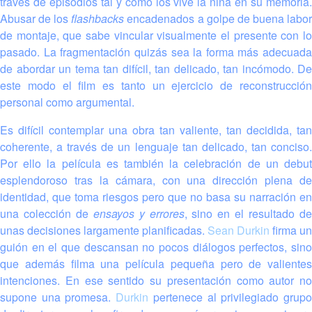
través de episodios tal y como los vive la niña en su memoria.
Abusar de los
flashbacks
encadenados a golpe de buena labo
de montaje, que sabe vincular visualmente el presente con lo
pasado. La fragmentación quizás sea la forma más adecuada
de abordar un tema tan difícil, tan delicado, tan incómodo. De
este modo el film es tanto un ejercicio de reconstrucción
personal como argumental.
Es difícil contemplar una obra tan valiente, tan decidida, tan
coherente, a través de un lenguaje tan delicado, tan conciso.
Por ello la película es también la celebración de un debut
esplendoroso tras la cámara, con una dirección plena de
identidad, que toma riesgos pero que no basa su narración en
una colección de
ensayos y errores
, sino en el resultado d
unas decisiones largamente planificadas.
Sean Durkin
firma un
guión en el que descansan no pocos diálogos perfectos, sino
que además filma una película pequeña pero de valientes
intenciones. En ese sentido su presentación como autor no
supone una promesa.
Durkin
pertenece al privilegiado grup