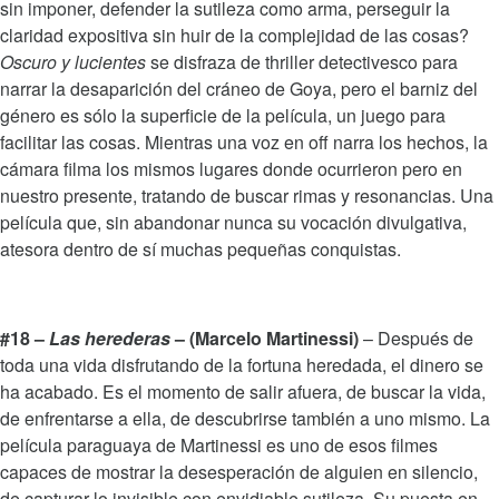
sin imponer, defender la sutileza como arma, perseguir la
claridad expositiva sin huir de la complejidad de las cosas?
Oscuro y lucientes
se disfraza de thriller detectivesco para
narrar la desaparición del cráneo de Goya, pero el barniz del
género es sólo la superficie de la película, un juego para
facilitar las cosas. Mientras una voz en off narra los hechos, la
cámara filma los mismos lugares donde ocurrieron pero en
nuestro presente, tratando de buscar rimas y resonancias. Una
película que, sin abandonar nunca su vocación divulgativa,
atesora dentro de sí muchas pequeñas conquistas.
#18 –
Las herederas
– (Marcelo Martinessi)
– Después de
toda una vida disfrutando de la fortuna heredada, el dinero se
ha acabado. Es el momento de salir afuera, de buscar la vida,
de enfrentarse a ella, de descubrirse también a uno mismo. La
película paraguaya de Martinessi es uno de esos filmes
capaces de mostrar la desesperación de alguien en silencio,
de capturar lo invisible con envidiable sutileza. Su puesta en