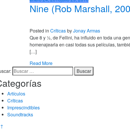
Nine (Rob Marshall, 20
Posted in
Críticas
by
Jonay Armas
Que 8 y ½, de Fellini, ha influido en toda una
homenajearla en casi todas sus películas, también
[…]
Read More
uscar:
Categorías
Artículos
Críticas
Imprescindibles
Soundtracks
↑