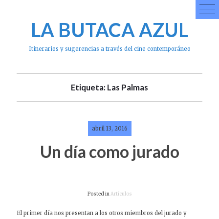
Skip
to
LA BUTACA AZUL
content
Itinerarios y sugerencias a través del cine contemporáneo
Etiqueta: Las Palmas
abril 13, 2016
Un día como jurado
Posted in
Artículos
El primer día nos presentan a los otros miembros del jurado y