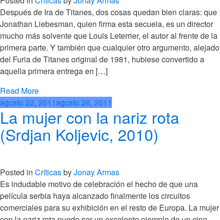
Posted in
Críticas
by
Jonay Armas
Después de Ira de Titanes, dos cosas quedan bien claras: que
Jonathan Liebesman, quien firma esta secuela, es un director
mucho más solvente que Louis Leterrier, el autor al frente de la
primera parte. Y también que cualquier otro argumento, alejado
del Furia de Titanes original de 1981, hubiese convertido a
aquella primera entrega en […]
Read More
agosto 22, 2011
agosto 26, 2011
La mujer con la nariz rota
(Srdjan Koljevic, 2010)
Posted in
Críticas
by
Jonay Armas
Es indudable motivo de celebración el hecho de que una
película serbia haya alcanzado finalmente los circuitos
comerciales para su exhibición en el resto de Europa. La mujer
con la nariz rota puede ser un excelente ejemplo de un cine