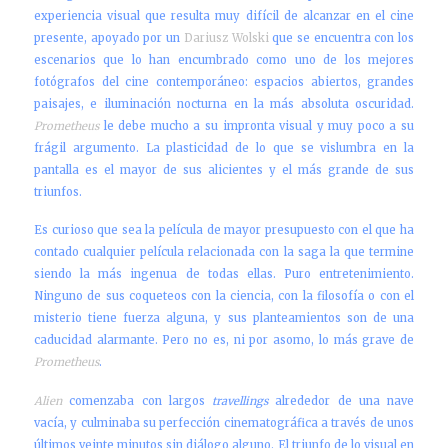
experiencia visual que resulta muy difícil de alcanzar en el cine
presente, apoyado por un
Dariusz Wolski
que se encuentra con los
escenarios que lo han encumbrado como uno de los mejores
fotógrafos del cine contemporáneo: espacios abiertos, grandes
paisajes, e iluminación nocturna en la más absoluta oscuridad.
Prometheus
le debe mucho a su impronta visual y muy poco a su
frágil argumento. La plasticidad de lo que se vislumbra en la
pantalla es el mayor de sus alicientes y el más grande de sus
triunfos.
Es curioso que sea la película de mayor presupuesto con el que ha
contado cualquier película relacionada con la saga la que termine
siendo la más ingenua de todas ellas. Puro entretenimiento.
Ninguno de sus coqueteos con la ciencia, con la filosofía o con el
misterio tiene fuerza alguna, y sus planteamientos son de una
caducidad alarmante. Pero no es, ni por asomo, lo más grave de
Prometheus
.
Alien
comenzaba con largos
travellings
alrededor de una nave
vacía, y culminaba su perfección cinematográfica a través de unos
últimos veinte minutos sin diálogo alguno. El triunfo de lo visual en