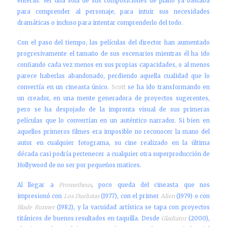
enteras. Ver una sola de sus composiciones de plano ya bastaba
para comprender al personaje, para intuir sus necesidades
dramáticas o incluso para intentar comprenderlo del todo.
Con el paso del tiempo, las películas del director han aumentado
progresivamente el tamaño de sus escenarios mientras él ha ido
confiando cada vez menos en sus propias capacidades, o al menos
parece haberlas abandonado, perdiendo aquella cualidad que lo
convertía en un cineasta único.
Scott
se ha ido transformando en
un creador, en una mente generadora de proyectos sugerentes,
pero se ha despojado de la impronta visual de sus primeras
películas que lo convertían en un auténtico narrador. Si bien en
aquellos primeros filmes era imposible no reconocer la mano del
autor en cualquier fotograma, su cine realizado en la última
década casi podría pertenecer a cualquier otra superproducción de
Hollywood de no ser por pequeños matices.
Al llegar a
Prometheus
, poco queda del cineasta que nos
impresionó con
Los Duelistas
(1977), con el primer
Alien
(1979) o con
Blade Runner
(1982), y la vacuidad artística se tapa con proyectos
titánicos de buenos resultados en taquilla. Desde
Gladiator
(2000),