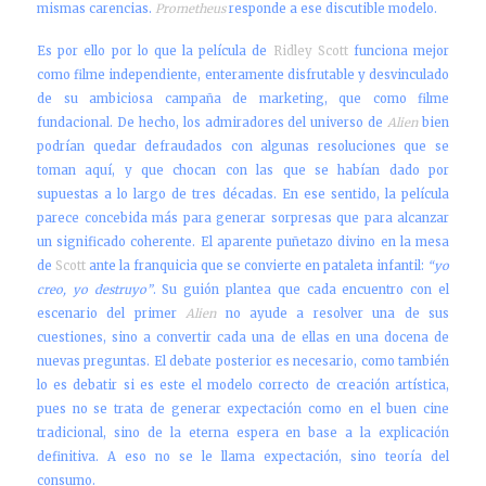
mismas carencias.
Prometheus
responde a ese discutible modelo.
Es por ello por lo que la película de
Ridley Scott
funciona mejor
como filme independiente, enteramente disfrutable y desvinculado
de su ambiciosa campaña de marketing, que como filme
fundacional. De hecho, los admiradores del universo de
Alien
bien
podrían quedar defraudados con algunas resoluciones que se
toman aquí, y que chocan con las que se habían dado por
supuestas a lo largo de tres décadas. En ese sentido, la película
parece concebida más para generar sorpresas que para alcanzar
un significado coherente. El aparente puñetazo divino en la mesa
de
Scott
ante la franquicia que se convierte en pataleta infantil:
“yo
creo, yo destruyo”
. Su guión plantea que cada encuentro con el
escenario del primer
Alien
no ayude a resolver una de sus
cuestiones, sino a convertir cada una de ellas en una docena de
nuevas preguntas. El debate posterior es necesario, como también
lo es debatir si es este el modelo correcto de creación artística,
pues no se trata de generar expectación como en el buen cine
tradicional, sino de la eterna espera en base a la explicación
definitiva. A eso no se le llama expectación, sino teoría del
consumo.