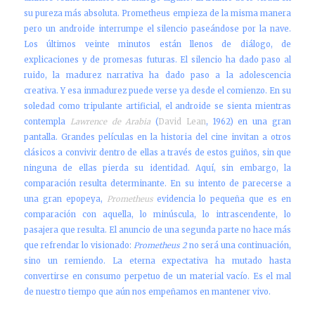
su pureza más absoluta. Prometheus empieza de la misma manera
pero un androide interrumpe el silencio paseándose por la nave.
Los últimos veinte minutos están llenos de diálogo, de
explicaciones y de promesas futuras. El silencio ha dado paso al
ruido, la madurez narrativa ha dado paso a la adolescencia
creativa. Y esa inmadurez puede verse ya desde el comienzo. En su
soledad como tripulante artificial, el androide se sienta mientras
contempla
Lawrence de Arabia
(
David Lean
, 1962) en una gran
pantalla. Grandes películas en la historia del cine invitan a otros
clásicos a convivir dentro de ellas a través de estos guiños, sin que
ninguna de ellas pierda su identidad. Aquí, sin embargo, la
comparación resulta determinante. En su intento de parecerse a
una gran epopeya,
Prometheus
evidencia lo pequeña que es en
comparación con aquella, lo minúscula, lo intrascendente, lo
pasajera que resulta. El anuncio de una segunda parte no hace más
que refrendar lo visionado:
Prometheus 2
no será una continuación,
sino un remiendo. La eterna expectativa ha mutado hasta
convertirse en consumo perpetuo de un material vacío. Es el mal
de nuestro tiempo que aún nos empeñamos en mantener vivo.