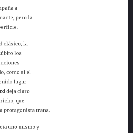
ompaña a
nante, pero la
erficie.
 clásico, la
úbito los
canciones
o, como si el
enido lugar
rd
deja claro
richo, que
a protagonista trans.
hacia uno mismo y