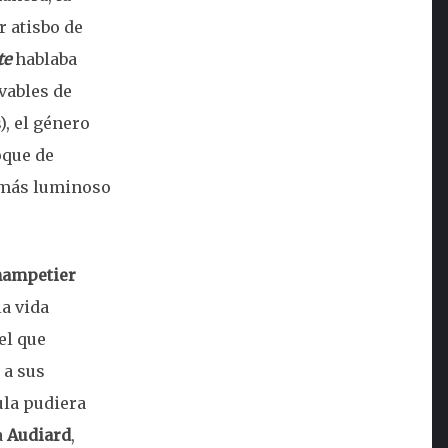
 atisbo de
te
hablaba
lvables de
, el género
oque de
l más luminoso
hampetier
a vida
el que
 a sus
ula pudiera
a
Audiard
,