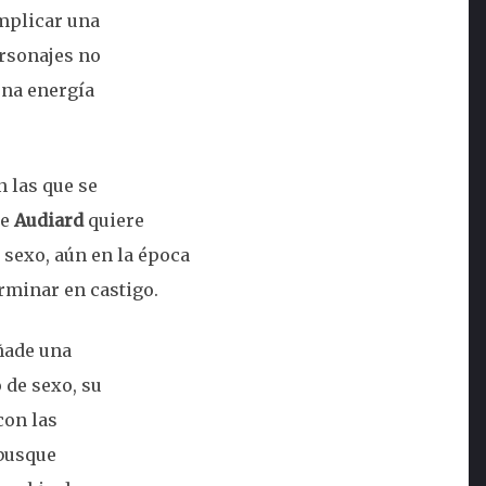
implicar una
ersonajes no
una energía
 las que se
ue
Audiard
quiere
 sexo, aún en la época
erminar en castigo.
añade una
 de sexo, su
con las
 busque