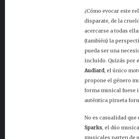
¿Cómo evocar este rel
disparate, de la cruel
acercarse a todas ella
(también) la perspect
pueda ser una necesid
incluido. Quizás por e
Audiard
, el único mo
propone el género mus
forma musical fuese in
auténtica pirueta for
No es casualidad que 
Sparks
, el dúo music
musicales parten de u