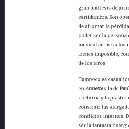
gran antítesis de un
certidumbre. Son oper
de afrontar la pérdida
poder ser la persona
musical arrastra los 
trenes imposible, co
de los faros.
Tampoco es casualidad
en
Annette
y la de
Pau
nocturna y la plastici
construir las alargad
conflictos internos. 
ser la fantasía lisérg