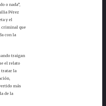
do o nada”,
ilia Pérez
ta y el
n criminal que
da con la
cuando traigan
e el relato
tratar la
ación,
vertido más
a de la