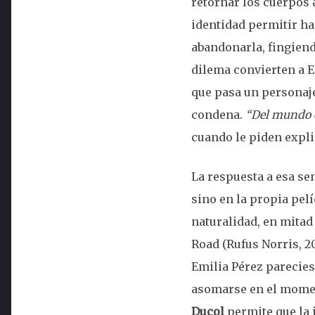
retornar los cuerpos 
identidad permitir ha
abandonarla, fingiend
dilema convierten a E
que pasa un personaje
condena.
“Del mundo d
cuando le piden expli
La respuesta a esa se
sino en la propia pe
naturalidad, en mitad
Road (Rufus Norris, 2
Emilia Pérez parecies
asomarse en el momen
Ducol
permite que la 