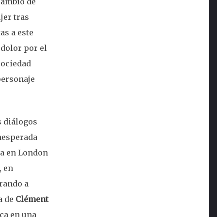
 cambio de
jer tras
as a este
dolor por el
sociedad
 personaje
s diálogos
inesperada
ría en London
, en
erando a
a de
Clément
ca en una