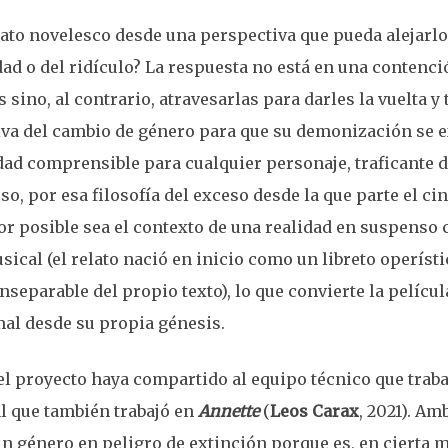
ato novelesco desde una perspectiva que pueda alejarlo
dad o del ridículo? La respuesta no está en una contenci
s sino, al contrario, atravesarlas para darles la vuelta 
iva del cambio de género para que su demonización se e
ad comprensible para cualquier personaje, traficante 
so, por esa filosofía del exceso desde la que parte el ci
tor posible sea el contexto de una realidad en suspenso
ical (el relato nació en inicio como un libreto operísti
separable del propio texto), lo que convierte la películ
mal desde su propia génesis.
el proyecto haya compartido al equipo técnico que trab
al que también trabajó en
Annette
(
Leos Carax
, 2021). Am
n género en peligro de extinción porque es, en cierta m