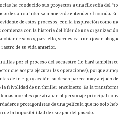
cias ha conducido sus proyectos a una filosofía del “to
acorde con su intensa manera de entender el mundo. Em
s evidente de estos procesos, con la inspiración como me
 comienza con la historia del líder de una organizació
mbiar de sexo y, para ello, secuestra a una joven aboga
rastro de su vida anterior.
untillas por el proceso del secuestro (lo hará también 
octor que acepta ejecutar las operaciones), porque aunqu
tes de intriga y acción, su deseo parece muy alejado de 
la frivolidad de un thriller encubierto. Es la transform
dilemas morales que atrapan al personaje principal con
erdaderos protagonistas de una película que no solo habl
n de la imposibilidad de escapar del pasado.