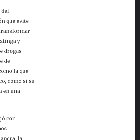
 del
ón que evite
y transformar
xtinga y
de drogas
ne de
 como la que
co, como si su
a en una
ajó con
bos
anera, la