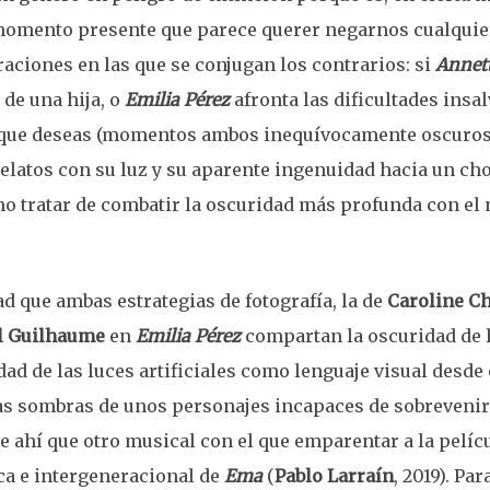
 momento presente que parece querer negarnos cualquier
aciones en las que se conjugan los contrarios: si
Annet
 de una hija, o
Emilia Pérez
afronta las dificultades insa
 que deseas (momentos ambos inequívocamente oscuros)
relatos con su luz y su aparente ingenuidad hacia un ch
mo tratar de combatir la oscuridad más profunda con e
 que ambas estrategias de fotografía, la de
Caroline C
l Guilhaume
en
Emilia Pérez
compartan la oscuridad de l
dad de las luces artificiales como lenguaje visual desde 
as sombras de unos personajes incapaces de sobrevenir
De ahí que otro musical con el que emparentar a la pelíc
ica e intergeneracional de
Ema
(
Pablo Larraín
, 2019). Par