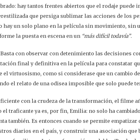
mbrado: hay tantos frentes abiertos que el rodaje puede 
restilizada que persiga sublimar las acciones de los p
no hay un solo plano en la película sin movimiento, sin 
sforme la puesta en escena en un
“más difícil todavía”
.
 Basta con observar con detenimiento las decisiones con
ación final y definitiva en la película para constatar q
de el virtuosismo, como si considerase que un cambio de
endo el relato de una odisea imposible que solo puede t
uficiente con la crudeza de la transformación, el filme 
el traficante ya es, por fin, Emilia: no solo ha cambiado
inta también. Es entonces cuando se permite empatizar 
stros diarios en el país, y construir una asociación que