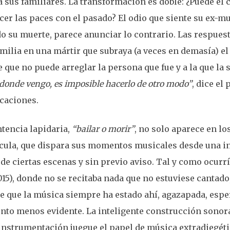
a sus familiares. La transformación es doble: ¿Puede el
cer las paces con el pasado? El odio que siente su ex-mu
o su muerte, parece anunciar lo contrario. Las respuest
milia en una mártir que subraya (a veces en demasía) el 
 que no puede arreglar la persona que fue y a la que la 
onde vengo, es imposible hacerlo de otro modo”
, dice el
caciones.
ntencia lapidaria,
“bailar o morir”
, no solo aparece en lo
lícula, que dispara sus momentos musicales desde una 
 de ciertas escenas y sin previo aviso. Tal y como ocur
015), donde no se recitaba nada que no estuviese cantado
e que la música siempre ha estado ahí, agazapada, esp
to menos evidente. La inteligente construcción sonor
instrumentación juegue el papel de música extradiegéti