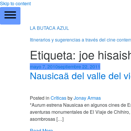
Skip to content
LA BUTACA AZUL
Itinerarios y sugerencias a través del cine cont
Etiqueta: joe hisais
mayo 7, 2010
septiembre 22, 2011
Nausicaä del valle del 
Posted in
Críticas
by
Jonay Armas
*Aurum estrena Nausicaa en algunos cines de Espa
aventuras monumentales de El Viaje de Chihiro, an
asombrosas […]
Read More